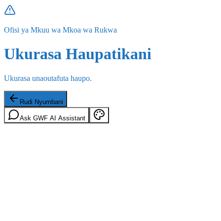
Ofisi ya Mkuu wa Mkoa wa Rukwa
Ukurasa Haupatikani
Ukurasa unaoutafuta haupo.
Rudi Nyumbani
Ask GWF AI Assistant