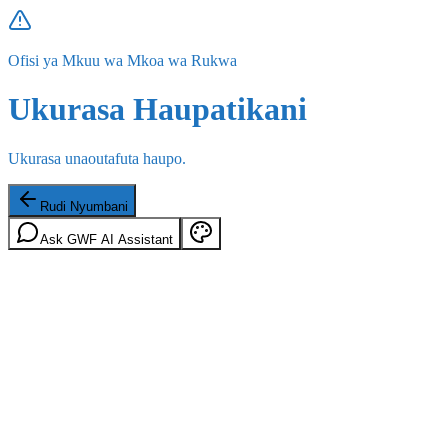
Ofisi ya Mkuu wa Mkoa wa Rukwa
Ukurasa Haupatikani
Ukurasa unaoutafuta haupo.
Rudi Nyumbani
Ask GWF AI Assistant