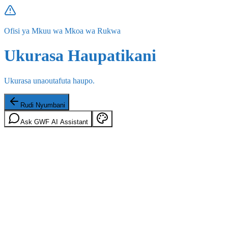
Ofisi ya Mkuu wa Mkoa wa Rukwa
Ukurasa Haupatikani
Ukurasa unaoutafuta haupo.
Rudi Nyumbani
Ask GWF AI Assistant