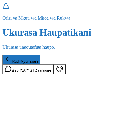
Ofisi ya Mkuu wa Mkoa wa Rukwa
Ukurasa Haupatikani
Ukurasa unaoutafuta haupo.
Rudi Nyumbani
Ask GWF AI Assistant